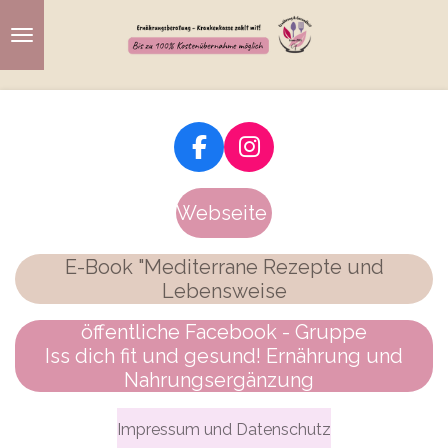
Zum
Hauptinhalt
springen
F
I
a
n
c
s
Webseite
e
t
b
a
E-Book "Mediterrane Rezepte und
o
g
Lebensweise
o
r
k
a
öffentliche Facebook - Gruppe
m
Iss dich fit und gesund! Ernährung und
Nahrungsergänzung
Impressum und Datenschutz