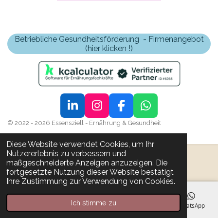
Betriebliche Gesundheitsförderung - Firmenangebot
(hier klicken !)
L
I
F
W
i
n
a
h
© 2022 - 2026 Essensziell - Ernährung & Gesundheit
n
s
c
a
Diese Website verwendet Cookies, um Ihr
k
t
e
t
Nutzererlebnis zu verbessern und
e
a
b
s
maßgeschneiderte Anzeigen anzuzeigen. Die
d
g
o
A
fortgesetzte Nutzung dieser Website bestätigt
I
r
o
p
Ihre Zustimmung zur Verwendung von Cookies.
n
a
k
p
m
Ich stimme zu
E-Mail
Telefon
Karte
Facebook
WhatsApp