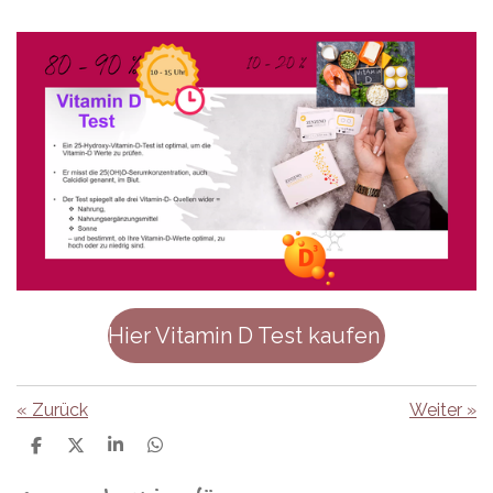
Hier Vitamin D Test kaufen
«
Zurück
Weiter
»
T
T
T
T
e
e
e
e
i
i
i
i