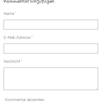
Kommentar hinzufügen
l
l
l
l
e
e
e
e
n
n
n
n
Name *
E-Mail-Adresse *
Nachricht *
Kommentar absenden